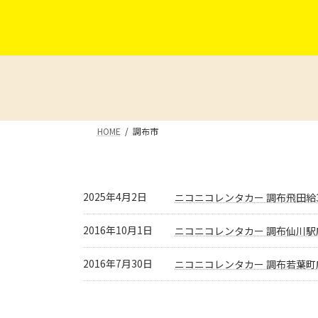
コ
ナ
ン
ビ
テ
ゲ
ン
ー
ツ
シ
へ
ョ
ス
ン
キ
に
HOME
調布市
ッ
移
プ
動
2025年4月2日
ニコニコレンタカー 調布飛田給
2016年10月1日
ニコニコレンタカー 調布仙川駅
2016年7月30日
ニコニコレンタカー 調布若葉町