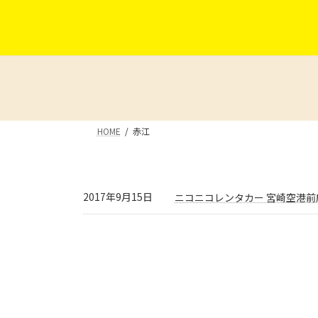
コ
ナ
ン
ビ
テ
ゲ
ン
ー
ツ
シ
へ
ョ
ス
ン
キ
に
HOME
赤江
ッ
移
プ
動
2017年9月15日
ニコニコレンタカー 宮崎空港前