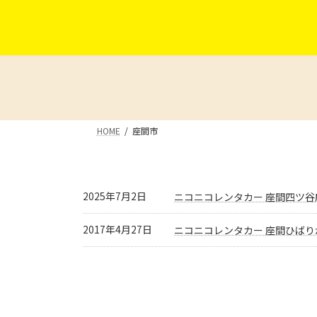
コ
ナ
ン
ビ
テ
ゲ
ン
ー
ツ
シ
へ
ョ
ス
ン
キ
に
HOME
座間市
ッ
移
プ
動
2025年7月2日
ニコニコレンタカー 座間四ツ谷
2017年4月27日
ニコニコレンタカー 座間ひばり