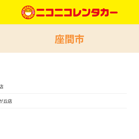
座間市
店
が丘店