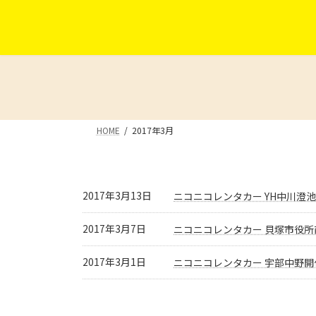
コ
ナ
ン
ビ
テ
ゲ
ン
ー
ツ
シ
へ
ョ
ス
ン
キ
に
HOME
2017年3月
ッ
移
プ
動
2017年3月13日
ニコニコレンタカー YH中川澄
2017年3月7日
ニコニコレンタカー 貝塚市役所
2017年3月1日
ニコニコレンタカー 宇部中野開