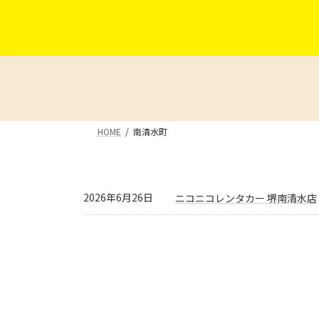
コ
ナ
ン
ビ
テ
ゲ
ン
ー
ツ
シ
へ
ョ
ス
ン
キ
に
HOME
南清水町
ッ
移
プ
動
2026年6月26日
ニコニコレンタカー 堺南清水店