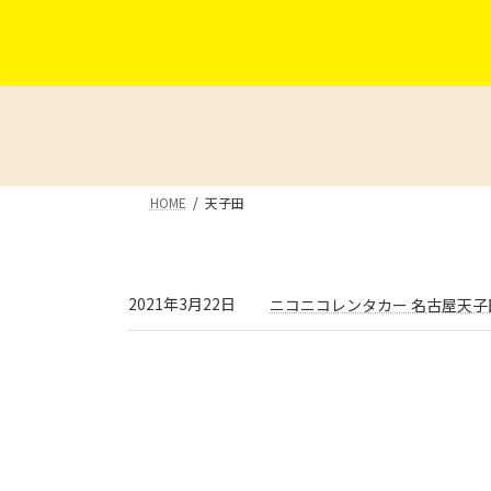
コ
ナ
ン
ビ
テ
ゲ
ン
ー
ツ
シ
へ
ョ
ス
ン
キ
に
HOME
天子田
ッ
移
プ
動
2021年3月22日
ニコニコレンタカー 名古屋天子