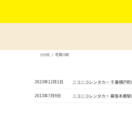
コ
ナ
ン
ビ
テ
ゲ
ン
ー
ツ
シ
へ
ョ
ス
ン
キ
に
HOME
花見川区
ッ
移
プ
動
2023年12月1日
ニコニコレンタカー 千葉横戸町
2013年7月9日
ニコニコレンタカー 幕張本郷駅