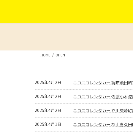
コ
ナ
ン
ビ
テ
ゲ
ン
ー
ツ
シ
へ
ョ
ス
ン
キ
に
HOME
OPEN
ッ
移
プ
動
2025年4月2日
ニコニコレンタカー 調布飛田給
2025年4月2日
ニコニコレンタカー 佐渡小木港
2025年4月2日
ニコニコレンタカー 立川柴崎町
2025年4月1日
ニコニコレンタカー 郡山喜久田